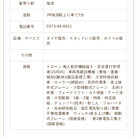
最寄り駅
瑞浪
道順
JR瑞浪駅より車で7分
0573-64-8011
電話番号
設備・サービス
タイヤ販売・スタッドレス販売・ホイール販
売
その他
資格
ドローン 無人航空機操縦士・安全運行管理
者(JUIDA) 車両系建設機械（整地・運搬・
堀削)(解体)(建設基礎工事) 大型特殊自動
車・ローラー(締固め)・高所作業車・床上操
作式クレーン・小型移動式クレーン 玉掛け
作業・フォークリフト・ガス溶接・アーク溶
接・小型船舶「1級・2級・特殊・特定操
縦」チェンソー(伐木)・粉じん・フルハーネ
ス・自由研削砥石・低圧電気取り扱い業務
不整地運搬車 ウィンチ(巻き上げ機) 移動
式クレーン（国家資格） 第2種電気工事士
(国家資格)